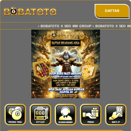
DAFTAR
• BOBATOTO X SEO 888 GROUP • BOBATOTO X SEO 888